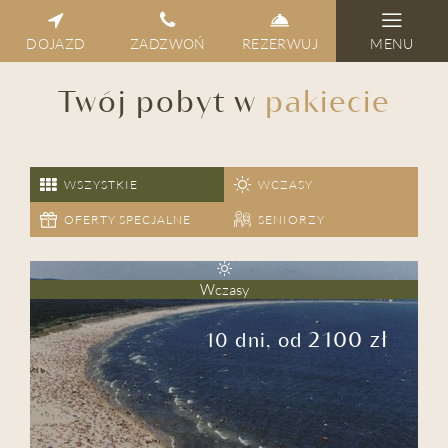
DOJAZD
ZADZWOŃ
REZERWUJ
MENU
Twój pobyt w
pakiecie
WSZYSTKIE
WCZASY
OFERTY SPECJALNE
SENIORZY
Wczasy
2100 zł
10 dni, od