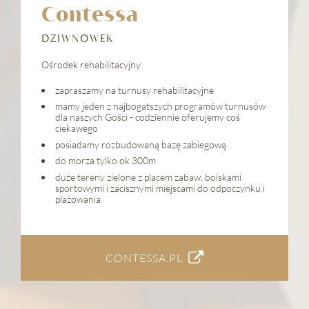
Contessa
DZIWNÓWEK
Ośrodek rehabilitacyjny
zapraszamy na turnusy rehabilitacyjne
mamy jeden z najbogatszych programów turnusów
dla naszych Gości - codziennie oferujemy coś
ciekawego
posiadamy rozbudowaną bazę zabiegową
do morza tylko ok 300m
duże tereny zielone z placem zabaw, boiskami
sportowymi i zacisznymi miejscami do odpoczynku i
plażowania
CONTESSA.PL