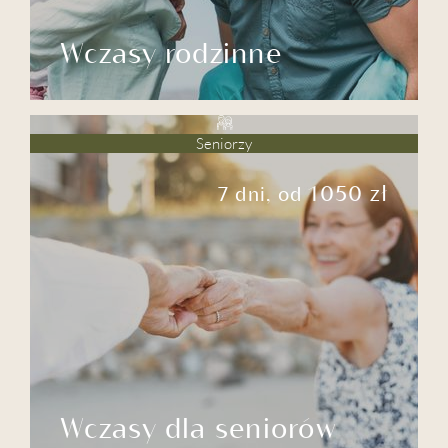
Wczasy rodzinne
Seniorzy
1050 zł
7 dni, od
Wczasy dla seniorów