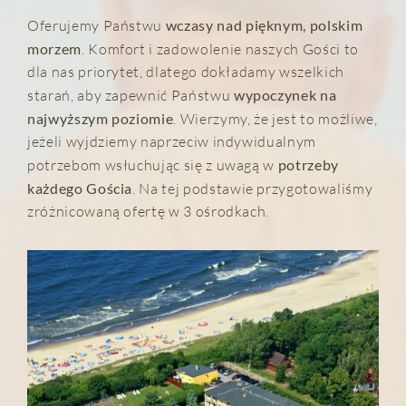
Oferujemy Państwu
wczasy nad pięknym, polskim
morzem
. Komfort i zadowolenie naszych Gości to
dla nas priorytet, dlatego dokładamy wszelkich
starań, aby zapewnić Państwu
wypoczynek na
najwyższym poziomie
. Wierzymy, że jest to możliwe,
jeżeli wyjdziemy naprzeciw indywidualnym
potrzebom wsłuchując się z uwagą w
potrzeby
każdego Gościa
. Na tej podstawie przygotowaliśmy
zróżnicowaną ofertę w 3 ośrodkach.
ADMIRAŁ II
POKOJE
PAKIETY