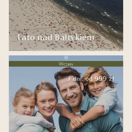
Lato nad Bałtykiem
Wczasy
999 zł
7 dni, od