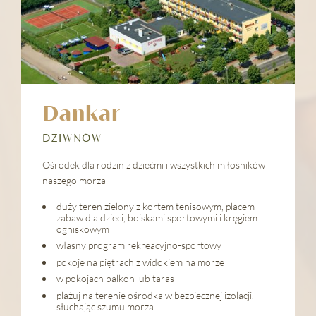
KULINARIA
SENIORZY
ATRAKCJE
OPINIE
GALERIA
Dankar
KONTAKT
DZIWNÓW
Ośrodek dla rodzin z dziećmi i wszystkich miłośników
naszego morza
REZERWACJA
duży teren zielony z kortem tenisowym, placem
zabaw dla dzieci, boiskami sportowymi i kręgiem
ogniskowym
własny program rekreacyjno-sportowy
pokoje na piętrach z widokiem na morze
w pokojach balkon lub taras
plażuj na terenie ośrodka w bezpiecznej izolacji,
słuchając szumu morza