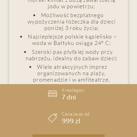
jodu w powietrzu;
Możliwość bezpłatnego
wypożyczenia łóżeczka dla dzieci
poniżej 3 roku życia;
Najcieplejsze polskie kąpielisko –
woda w Bałtyku osiąga 24° C;
Szeroki pas płytkiej wody przy
nabrzeżu, idealny do zabaw dzieci;
Wiele atrakcyjnych imprez
organizowanych na plaży,
promenadzie i w amfiteatrze,
zarówno dla dzieci, jak i dla
6 noclegów
dorosłych;
7 dni
Plac zabaw dla dzieci, który
znajduje na pobliskiej wydmie
plażowej;
Cena za os. od
999 zł
Możliwość odbywania licznych
wycieczek – także do Niemiec i
krajów skandynawskich.