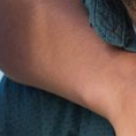
ADMIRAŁ II
POKOJE
PAKIETY
KULINARIA
SENIORZY