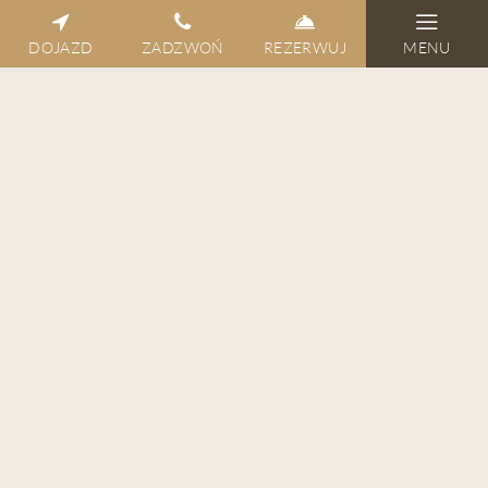
DOJAZD
ZADZWOŃ
REZERWUJ
MENU