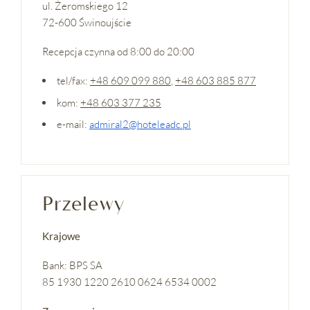
ul. Żeromskiego 12
72-600 Świnoujście
Recepcja czynna od 8:00 do 20:00
tel/fax:
+48 609 099 880
,
+48 603 885 877
kom:
+48 603 377 235
e-mail:
admiral2@hoteleadc.pl
Przelewy
Krajowe
Bank: BPS SA
85 1930 1220 2610 0624 6534 0002