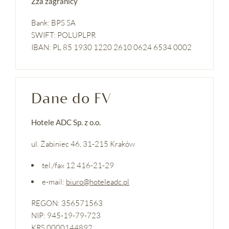
Zza zagranicy
Bank: BPS SA
SWIFT: POLUPLPR
IBAN: PL 85 1930 1220 2610 0624 6534 0002
Dane do FV
Hotele ADC Sp. z o.o.
ul. Żabiniec 46, 31-215 Kraków
tel./fax 12 416-21-29
e-mail:
biuro@hoteleadc.pl
REGON: 356571563
NIP: 945-19-79-723
KRS 0000144892